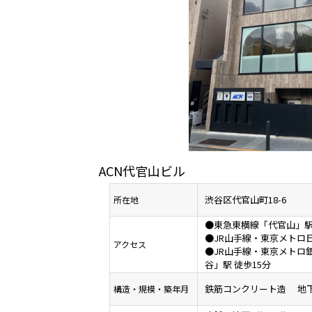
ACN代官山ビル
渋谷区代官山町18-6
所在地
●東急東横線「代官山」駅
●JR山手線・東京メトロ
アクセス
●JR山手線・東京メトロ
谷」駅 徒歩15分
鉄筋コンクリート造 地下2
構造・規模・
築年月