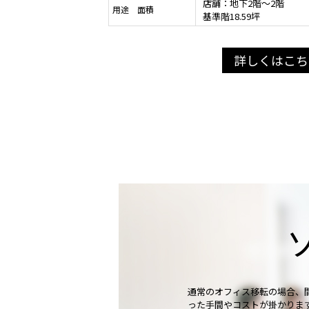
店舗：地下2階～2階
用途 面積
基準階18.59坪
詳しくはこち
通常のオフィス移転の場合、
った手間やコストが掛かります。